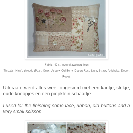
Fabric: 40 ct. natural zweigart linen
Threads: Nina's threads (Pearl, Onyx, Asbury, Old Berry, Desert Rose Light, Straw, Artichoke, Desert
Rose).
Uiteraard werd alles weer opgesierd met een kantje, strikje,
oude knoopjes en een piepklein schaartje.
I used for the finishing some lace, ribbon, old buttons and a
very small scissor.